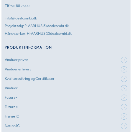
Tlf.:
96 88 25 00
info@idealcombi.dk
Projektsalg:
P-AARHUS@idealcombi.dk
Håndværker:
H-AARHUS@idealcombi.dk
PRODUKTINFORMATION
Vinduer privat
Vinduer erhverv
Kvalitetssikring og Certifikater
Vinduer
Futura+
Futura+i
Frame IC
Nation IC