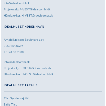
info@idealcombi.dk
Projektsalg:
P-VEST@idealcombi.dk
Håndværker:
H-VEST@idealcombi.dk
IDEALHUSET KØBENHAVN
Arnold Nielsens Boulevard 134
2650 Hvidovre
Tlf.:
44 50 21 00
info@idealcombi.dk
Projektsalg:
P-OEST@idealcombi.dk
Håndværker:
H-OEST@idealcombi.dk
IDEALHUSET AARHUS
Tilst Søndervej 104
8381 Tilst