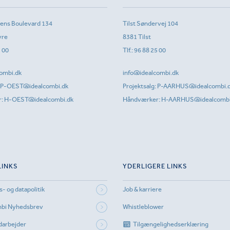
sens Boulevard 134
Tilst Søndervej 104
vre
8381 Tilst
1 00
Tlf.:
96 88 25 00
ombi.dk
info@idealcombi.dk
P-OEST@idealcombi.dk
Projektsalg:
P-AARHUS@idealcombi.
r:
H-OEST@idealcombi.dk
Håndværker:
H-AARHUS@idealcombi
LINKS
YDERLIGERE LINKS
s- og datapolitik
Job & karriere
mbi Nyhedsbrev
Whistleblower
darbejder
Tilgængelighedserklæring