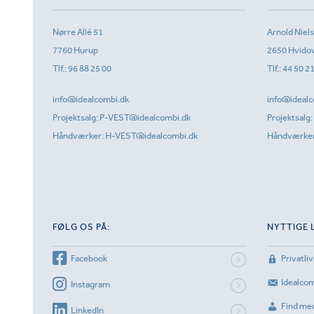
Nørre Allé 51
Arnold Niel
7760 Hurup
2650 Hvido
Tlf.:
96 88 25 00
Tlf.:
44 50 2
info@idealcombi.dk
info@idealc
Projektsalg:
P-VEST@idealcombi.dk
Projektsalg:
Håndværker:
H-VEST@idealcombi.dk
Håndværke
FØLG OS PÅ:
NYTTIGE 
Facebook
Privatliv
Idealco
Instagram
Find me
LinkedIn