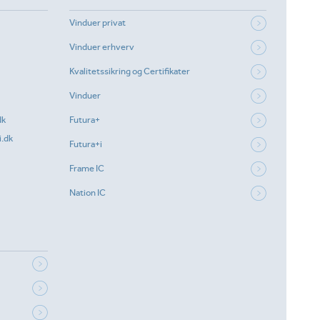
Vinduer privat
Vinduer erhverv
Kvalitetssikring og Certifikater
Vinduer
dk
Futura+
.dk
Futura+i
Frame IC
Nation IC