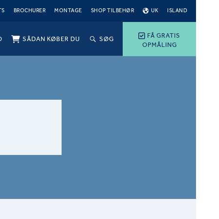
TS
BROCHURER
MONTAGE
SHOP TILBEHØR
UK
ISLAND
FÅ GRATIS
O
SÅDAN KØBER DU
SØG
OPMÅLING