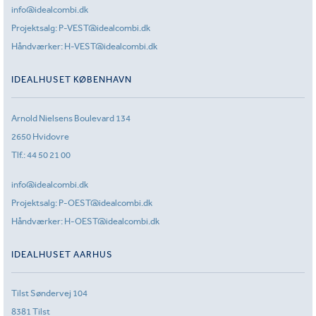
info@idealcombi.dk
Projektsalg:
P-VEST@idealcombi.dk
Håndværker:
H-VEST@idealcombi.dk
IDEALHUSET KØBENHAVN
Arnold Nielsens Boulevard 134
2650 Hvidovre
Tlf.:
44 50 21 00
info@idealcombi.dk
Projektsalg:
P-OEST@idealcombi.dk
Håndværker:
H-OEST@idealcombi.dk
IDEALHUSET AARHUS
Tilst Søndervej 104
8381 Tilst