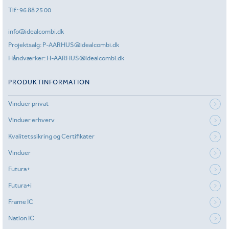
Tlf.:
96 88 25 00
info@idealcombi.dk
Projektsalg:
P-AARHUS@idealcombi.dk
Håndværker:
H-AARHUS@idealcombi.dk
PRODUKTINFORMATION
Vinduer privat
Vinduer erhverv
Kvalitetssikring og Certifikater
Vinduer
Futura+
Futura+i
Frame IC
Nation IC