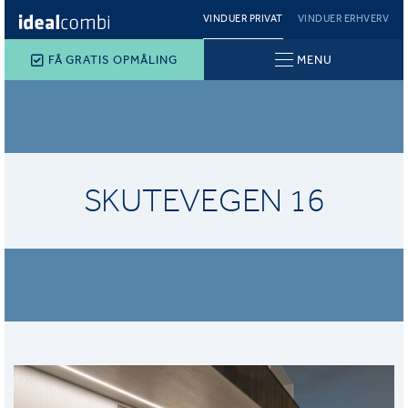
VINDUER PRIVAT
VINDUER ERHVERV
FÅ GRATIS OPMÅLING
MENU
SKUTEVEGEN 16