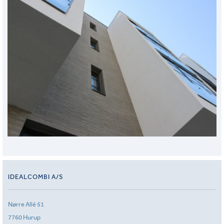
IDEALCOMBI A/S
Nørre Allé 51
7760 Hurup