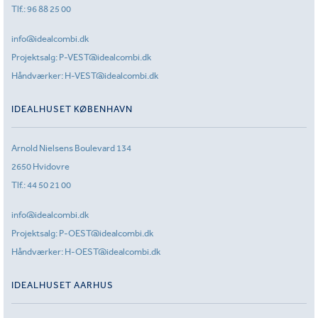
Tlf.:
96 88 25 00
info@idealcombi.dk
Projektsalg:
P-VEST@idealcombi.dk
Håndværker:
H-VEST@idealcombi.dk
IDEALHUSET KØBENHAVN
Arnold Nielsens Boulevard 134
2650 Hvidovre
Tlf.:
44 50 21 00
info@idealcombi.dk
Projektsalg:
P-OEST@idealcombi.dk
Håndværker:
H-OEST@idealcombi.dk
IDEALHUSET AARHUS