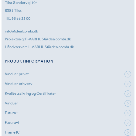
Tilst Søndervej 104
8381 Tilst
Tlf.:
96 88 25 00
info@idealcombi.dk
Projektsalg:
P-AARHUS@idealcombi.dk
Håndværker:
H-AARHUS@idealcombi.dk
PRODUKTINFORMATION
Vinduer privat
Vinduer erhverv
Kvalitetssikring og Certifikater
Vinduer
Futura+
Futura+i
Frame IC