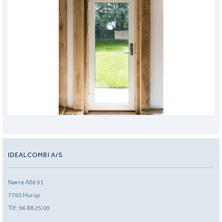
IDEALCOMBI A/S
Nørre Allé 51
7760 Hurup
Tlf.:
96 88 25 00