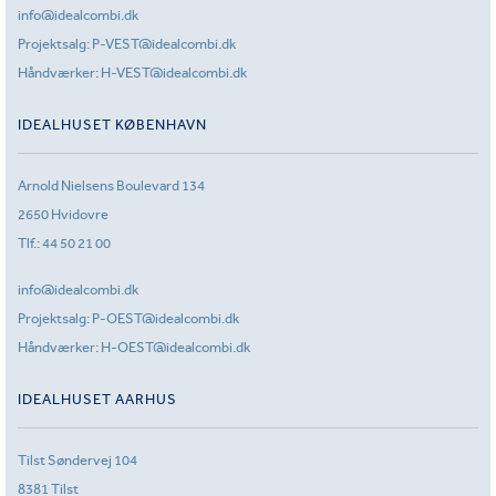
info@idealcombi.dk
Projektsalg:
P-VEST@idealcombi.dk
Håndværker:
H-VEST@idealcombi.dk
IDEALHUSET KØBENHAVN
Arnold Nielsens Boulevard 134
2650 Hvidovre
Tlf.:
44 50 21 00
info@idealcombi.dk
Projektsalg:
P-OEST@idealcombi.dk
Håndværker:
H-OEST@idealcombi.dk
IDEALHUSET AARHUS
Tilst Søndervej 104
8381 Tilst