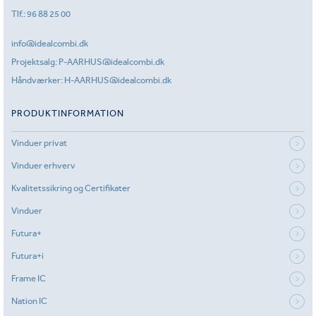
Tlf.:
96 88 25 00
info@idealcombi.dk
Projektsalg:
P-AARHUS@idealcombi.dk
Håndværker:
H-AARHUS@idealcombi.dk
PRODUKTINFORMATION
Vinduer privat
Vinduer erhverv
Kvalitetssikring og Certifikater
Vinduer
Futura+
Futura+i
Frame IC
Nation IC