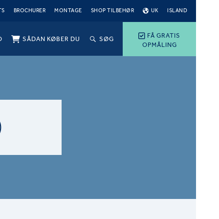
TS
BROCHURER
MONTAGE
SHOP TILBEHØR
UK
ISLAND
FÅ GRATIS
O
SÅDAN KØBER DU
SØG
OPMÅLING
)