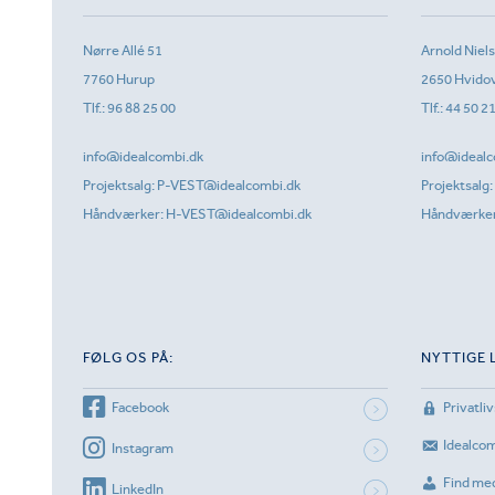
Nørre Allé 51
Arnold Niel
7760 Hurup
2650 Hvido
Tlf.:
96 88 25 00
Tlf.:
44 50 2
info@idealcombi.dk
info@idealc
Projektsalg:
P-VEST@idealcombi.dk
Projektsalg:
Håndværker:
H-VEST@idealcombi.dk
Håndværke
FØLG OS PÅ:
NYTTIGE 
Facebook
Privatliv
Idealco
Instagram
Find me
LinkedIn