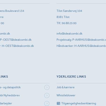
sens Boulevard 134
Tilst Søndervej 104
vre
8381 Tilst
1 00
Tlf.:
96 88 25 00
ombi.dk
info@idealcombi.dk
P-OEST@idealcombi.dk
Projektsalg:
P-AARHUS@idealcombi.
r:
H-OEST@idealcombi.dk
Håndværker:
H-AARHUS@idealcombi
LINKS
YDERLIGERE LINKS
s- og datapolitik
Job & karriere
mbi Nyhedsbrev
Whistleblower
darbejder
Tilgængelighedserklæring