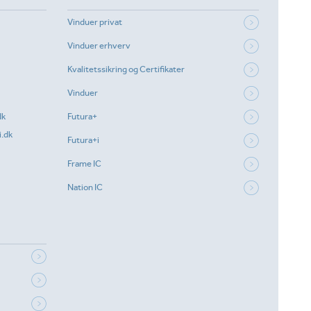
Vinduer privat
Vinduer erhverv
Kvalitetssikring og Certifikater
Vinduer
dk
Futura+
.dk
Futura+i
Frame IC
Nation IC