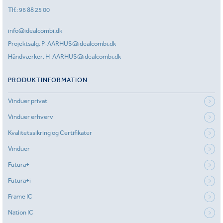
Tlf.:
96 88 25 00
info@idealcombi.dk
Projektsalg:
P-AARHUS@idealcombi.dk
Håndværker:
H-AARHUS@idealcombi.dk
PRODUKTINFORMATION
Vinduer privat
Vinduer erhverv
Kvalitetssikring og Certifikater
Vinduer
Futura+
Futura+i
Frame IC
Nation IC