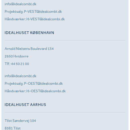
info@idealcombi.dk
Projektsalg:
P-VEST@idealcombi.dk
Håndværker:
H-VEST@idealcombi.dk
IDEALHUSET KØBENHAVN
Arnold Nielsens Boulevard 134
2650 Hvidovre
Tlf.:
44 50 21 00
info@idealcombi.dk
Projektsalg:
P-OEST@idealcombi.dk
Håndværker:
H-OEST@idealcombi.dk
IDEALHUSET AARHUS
Tilst Søndervej 104
8381 Tilst