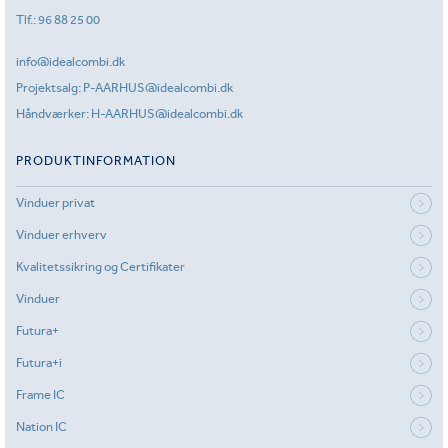
Tlf.:
96 88 25 00
info@idealcombi.dk
Projektsalg:
P-AARHUS@idealcombi.dk
Håndværker:
H-AARHUS@idealcombi.dk
PRODUKTINFORMATION
Vinduer privat
Vinduer erhverv
Kvalitetssikring og Certifikater
Vinduer
Futura+
Futura+i
Frame IC
Nation IC