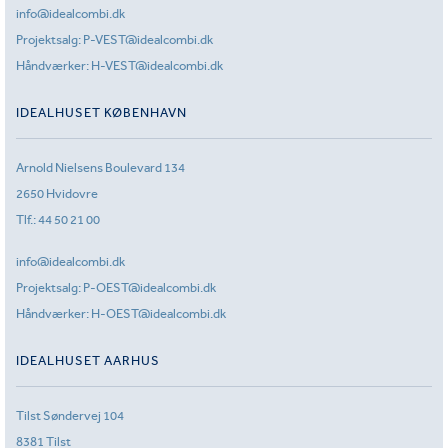
info@idealcombi.dk
Projektsalg:
P-VEST@idealcombi.dk
Håndværker:
H-VEST@idealcombi.dk
IDEALHUSET KØBENHAVN
Arnold Nielsens Boulevard 134
2650 Hvidovre
Tlf.:
44 50 21 00
info@idealcombi.dk
Projektsalg:
P-OEST@idealcombi.dk
Håndværker:
H-OEST@idealcombi.dk
IDEALHUSET AARHUS
Tilst Søndervej 104
8381 Tilst