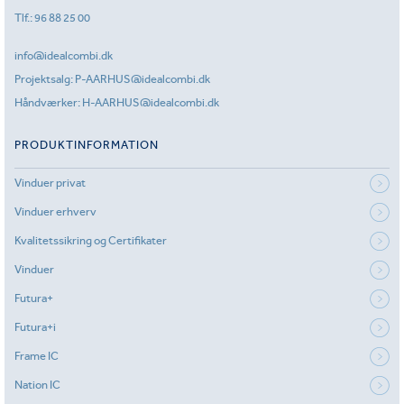
Tlf.:
96 88 25 00
info@idealcombi.dk
Projektsalg:
P-AARHUS@idealcombi.dk
Håndværker:
H-AARHUS@idealcombi.dk
PRODUKTINFORMATION
Vinduer privat
Vinduer erhverv
Kvalitetssikring og Certifikater
Vinduer
Futura+
Futura+i
Frame IC
Nation IC