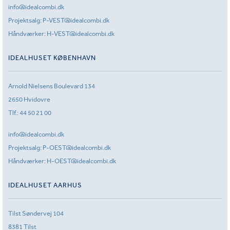
info@idealcombi.dk
Projektsalg:
P-VEST@idealcombi.dk
Håndværker:
H-VEST@idealcombi.dk
IDEALHUSET KØBENHAVN
Arnold Nielsens Boulevard 134
2650 Hvidovre
Tlf.:
44 50 21 00
info@idealcombi.dk
Projektsalg:
P-OEST@idealcombi.dk
Håndværker:
H-OEST@idealcombi.dk
IDEALHUSET AARHUS
Tilst Søndervej 104
8381 Tilst