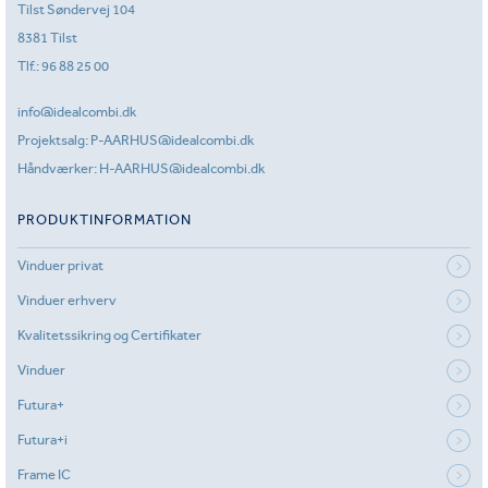
Tilst Søndervej 104
8381 Tilst
Tlf.:
96 88 25 00
info@idealcombi.dk
Projektsalg:
P-AARHUS@idealcombi.dk
Håndværker:
H-AARHUS@idealcombi.dk
PRODUKTINFORMATION
Vinduer privat
Vinduer erhverv
Kvalitetssikring og Certifikater
Vinduer
Futura+
Futura+i
Frame IC