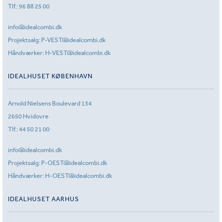
Tlf.:
96 88 25 00
info@idealcombi.dk
Projektsalg:
P-VEST@idealcombi.dk
Håndværker:
H-VEST@idealcombi.dk
IDEALHUSET KØBENHAVN
Arnold Nielsens Boulevard 134
2650 Hvidovre
Tlf.:
44 50 21 00
info@idealcombi.dk
Projektsalg:
P-OEST@idealcombi.dk
Håndværker:
H-OEST@idealcombi.dk
IDEALHUSET AARHUS