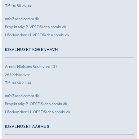
Tlf.:
96 88 25 00
info@idealcombi.dk
Projektsalg:
P-VEST@idealcombi.dk
Håndværker:
H-VEST@idealcombi.dk
IDEALHUSET KØBENHAVN
Arnold Nielsens Boulevard 134
2650 Hvidovre
Tlf.:
44 50 21 00
info@idealcombi.dk
Projektsalg:
P-OEST@idealcombi.dk
Håndværker:
H-OEST@idealcombi.dk
IDEALHUSET AARHUS