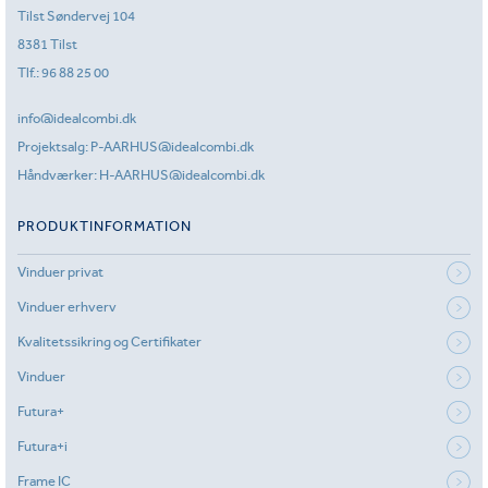
Tilst Søndervej 104
8381 Tilst
Tlf.:
96 88 25 00
info@idealcombi.dk
Projektsalg:
P-AARHUS@idealcombi.dk
Håndværker:
H-AARHUS@idealcombi.dk
PRODUKTINFORMATION
Vinduer privat
Vinduer erhverv
Kvalitetssikring og Certifikater
Vinduer
Futura+
Futura+i
Frame IC