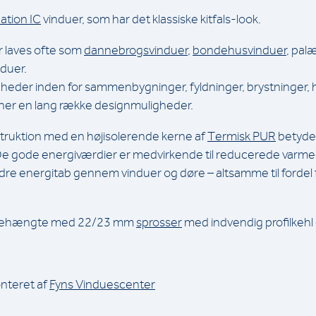
ation IC
vinduer, som har det klassiske kitfals-look.
r laves ofte som
dannebrogsvinduer
,
bondehusvinduer
, pal
duer.
der inden for sammenbygninger, fyldninger, brystninger, h
bner en lang række designmuligheder.
truktion med en højisolerende kerne af
Termisk PUR
betyder
De gode energiværdier er medvirkende til reducerede varm
re energitab gennem vinduer og døre – altsamme til fordel f
idehængte med 22/23 mm
sprosser
med indvendig profilkehl
nteret af
Fyns Vinduescenter