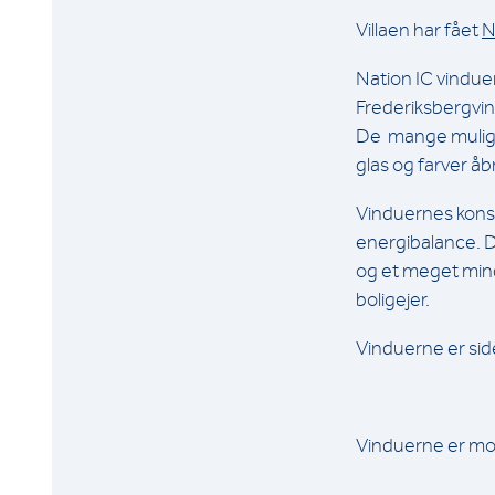
Villaen har fået
N
Nation IC vindue
Frederiksbergvin
De mange mulighe
glas og farver å
Vinduernes kons
energibalance. 
og et meget mind
boligejer.
Vinduerne er s
Vinduerne er mo