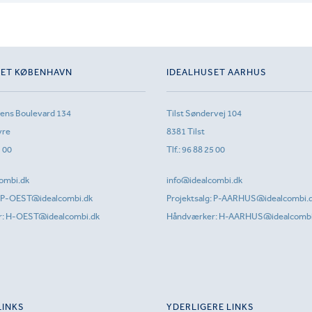
SET KØBENHAVN
IDEALHUSET AARHUS
sens Boulevard 134
Tilst Søndervej 104
vre
8381 Tilst
1 00
Tlf.:
96 88 25 00
ombi.dk
info@idealcombi.dk
P-OEST@idealcombi.dk
Projektsalg:
P-AARHUS@idealcombi.
r:
H-OEST@idealcombi.dk
Håndværker:
H-AARHUS@idealcombi
LINKS
YDERLIGERE LINKS