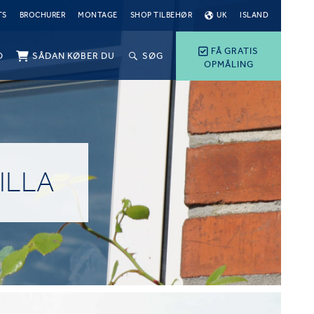
TS
BROCHURER
MONTAGE
SHOP TILBEHØR
UK
ISLAND
FÅ GRATIS
O
SÅDAN KØBER DU
SØG
OPMÅLING
ILLA