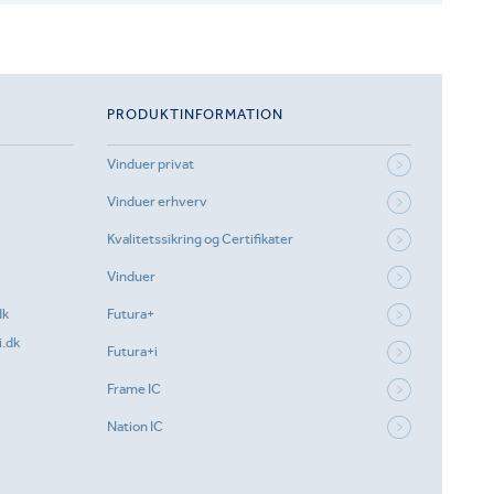
PRODUKTINFORMATION
Vinduer privat
Vinduer erhverv
Kvalitetssikring og Certifikater
Vinduer
dk
Futura+
.dk
Futura+i
Frame IC
Nation IC