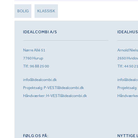
BOLIG
KLASSISK
IDEALCOMBI A/S
IDEALHU
Nørre Allé 51
Arnold Niel
7760 Hurup
2650 Hvido
Tlf.:
96 88 25 00
Tlf.:
44 50 2
info@idealcombi.dk
info@idealc
Projektsalg:
P-VEST@idealcombi.dk
Projektsalg:
Håndværker:
H-VEST@idealcombi.dk
Håndværke
FØLG OS PÅ:
NYTTIGE 