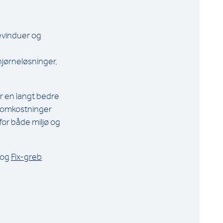
ævinduer og
jørneløsninger,
 en langt bedre
eomkostninger
or både miljø og
 og
Fix-greb