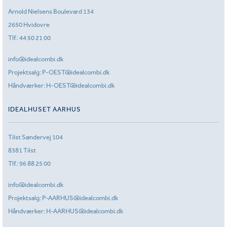
Arnold Nielsens Boulevard 134
2650 Hvidovre
Tlf.:
44 50 21 00
info@idealcombi.dk
Projektsalg:
P-OEST@idealcombi.dk
Håndværker:
H-OEST@idealcombi.dk
IDEALHUSET AARHUS
Tilst Søndervej 104
8381 Tilst
Tlf.:
96 88 25 00
info@idealcombi.dk
Projektsalg:
P-AARHUS@idealcombi.dk
Håndværker:
H-AARHUS@idealcombi.dk