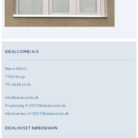
IDEALCOMBI A/S
Nørre Allé 51
7760 Hurup
Tlf.:
96 88 25 00
info@idealcombi.dk
Projektsalg:
P-VEST@idealcombi.dk
Håndværker:
H-VEST@idealcombi.dk
IDEALHUSET KØBENHAVN