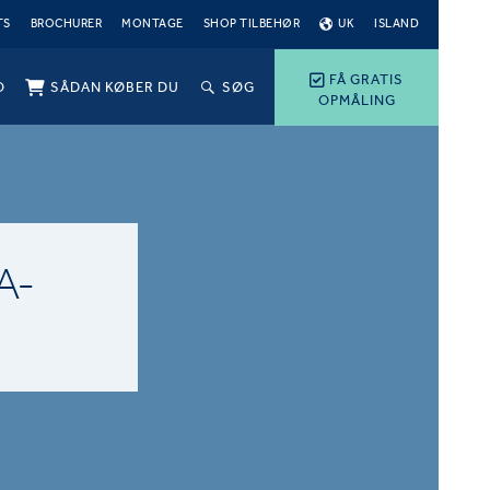
TS
BROCHURER
MONTAGE
SHOP TILBEHØR
UK
ISLAND
FÅ GRATIS
O
SÅDAN KØBER DU
SØG
OPMÅLING
A-