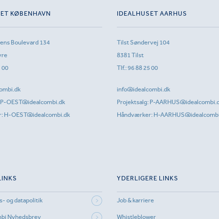
SET KØBENHAVN
IDEALHUSET AARHUS
sens Boulevard 134
Tilst Søndervej 104
vre
8381 Tilst
1 00
Tlf.:
96 88 25 00
ombi.dk
info@idealcombi.dk
P-OEST@idealcombi.dk
Projektsalg:
P-AARHUS@idealcombi.
r:
H-OEST@idealcombi.dk
Håndværker:
H-AARHUS@idealcombi
LINKS
YDERLIGERE LINKS
s- og datapolitik
Job & karriere
mbi Nyhedsbrev
Whistleblower