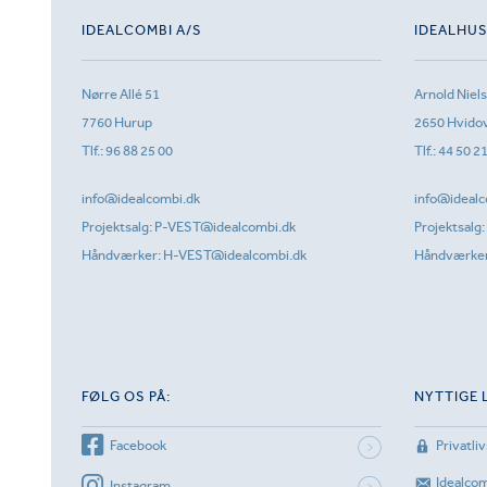
IDEALCOMBI A/S
IDEALHU
Nørre Allé 51
Arnold Niel
7760 Hurup
2650 Hvido
Tlf.:
96 88 25 00
Tlf.:
44 50 2
info@idealcombi.dk
info@idealc
Projektsalg:
P-VEST@idealcombi.dk
Projektsalg:
Håndværker:
H-VEST@idealcombi.dk
Håndværke
FØLG OS PÅ:
NYTTIGE 
Facebook
Privatliv
Idealco
Instagram