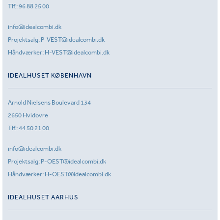
Tlf.:
96 88 25 00
info@idealcombi.dk
Projektsalg:
P-VEST@idealcombi.dk
Håndværker:
H-VEST@idealcombi.dk
IDEALHUSET KØBENHAVN
Arnold Nielsens Boulevard 134
2650 Hvidovre
Tlf.:
44 50 21 00
info@idealcombi.dk
Projektsalg:
P-OEST@idealcombi.dk
Håndværker:
H-OEST@idealcombi.dk
IDEALHUSET AARHUS