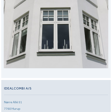
IDEALCOMBI A/S
Nørre Allé 51
7760 Hurup