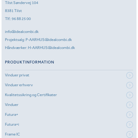
Tilst Søndervej 104
8381 Tilst
Tlf.:
96 88 25 00
info@idealcombi.dk
Projektsalg:
P-AARHUS@idealcombi.dk
Håndværker:
H-AARHUS@idealcombi.dk
PRODUKTINFORMATION
Vinduer privat
Vinduer erhverv
Kvalitetssikring og Certifikater
Vinduer
Futura+
Futura+i
Frame IC