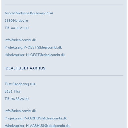
Arnold Nielsens Boulevard 134
2650 Hvidovre
Tlf.:
44 50 21 00
info@idealcombi.dk
Projektsalg:
P-OEST@idealcombi.dk
Håndværker:
H-OEST@idealcombi.dk
IDEALHUSET AARHUS
Tilst Søndervej 104
8381 Tilst
Tlf.:
96 88 25 00
info@idealcombi.dk
Projektsalg:
P-AARHUS@idealcombi.dk
Håndværker:
H-AARHUS@idealcombi.dk