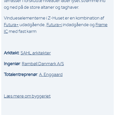
terrasser i forskudte niveauer lader lyset strømme ind
og ned på de store altaner og taghaver.
Vindueselementerne i Z-Huset er en kombination af
Futura+
udadgående,
Futura+i
indadgående og
Frame
IC
med fast karm
Arkitekt
:
SAHL arkitekter
Ingeniør
:
Rambøll Danmark A/S
Totalentreprenør
:
A. Enggaard
Læs mere om byggeriet