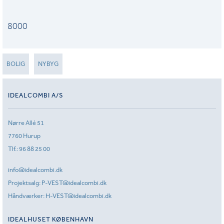
8000
BOLIG
NYBYG
IDEALCOMBI A/S
Nørre Allé 51
7760 Hurup
Tlf.:
96 88 25 00
info@idealcombi.dk
Projektsalg:
P-VEST@idealcombi.dk
Håndværker:
H-VEST@idealcombi.dk
IDEALHUSET KØBENHAVN