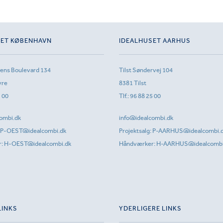
SET KØBENHAVN
IDEALHUSET AARHUS
sens Boulevard 134
Tilst Søndervej 104
vre
8381 Tilst
1 00
Tlf.:
96 88 25 00
ombi.dk
info@idealcombi.dk
P-OEST@idealcombi.dk
Projektsalg:
P-AARHUS@idealcombi.
r:
H-OEST@idealcombi.dk
Håndværker:
H-AARHUS@idealcombi
LINKS
YDERLIGERE LINKS