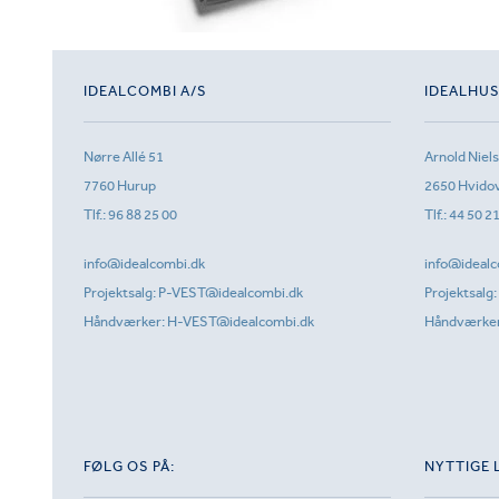
IDEALCOMBI A/S
IDEALHU
Nørre Allé 51
Arnold Niel
7760 Hurup
2650 Hvido
Tlf.:
96 88 25 00
Tlf.:
44 50 2
info@idealcombi.dk
info@idealc
Projektsalg:
P-VEST@idealcombi.dk
Projektsalg:
Håndværker:
H-VEST@idealcombi.dk
Håndværke
FØLG OS PÅ:
NYTTIGE 