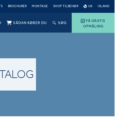
TS
BROCHURER
MONTAGE
SHOP TILBEHØR
UK
ISLAND
FÅ GRATIS
O
SÅDAN KØBER DU
SØG
OPMÅLING
ATALOG