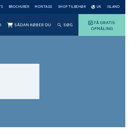
TS
BROCHURER
MONTAGE
SHOP TILBEHØR
UK
ISLAND
FÅ GRATIS
O
SÅDAN KØBER DU
SØG
OPMÅLING