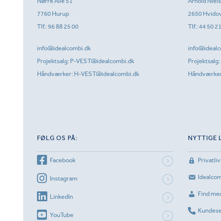
Nørre Allé 51
Arnold Niel
7760 Hurup
2650 Hvido
Tlf.:
96 88 25 00
Tlf.:
44 50 2
info@idealcombi.dk
info@idealc
Projektsalg:
P-VEST@idealcombi.dk
Projektsalg:
Håndværker:
H-VEST@idealcombi.dk
Håndværke
FØLG OS PÅ:
NYTTIGE 
Facebook
Privatliv
Idealco
Instagram
Find me
LinkedIn
Kundese
YouTube