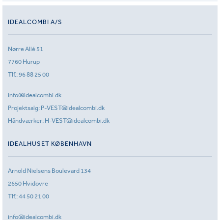
IDEALCOMBI A/S
Nørre Allé 51
7760 Hurup
Tlf.:
96 88 25 00
info@idealcombi.dk
Projektsalg:
P-VEST@idealcombi.dk
Håndværker:
H-VEST@idealcombi.dk
IDEALHUSET KØBENHAVN
Arnold Nielsens Boulevard 134
2650 Hvidovre
Tlf.:
44 50 21 00
info@idealcombi.dk