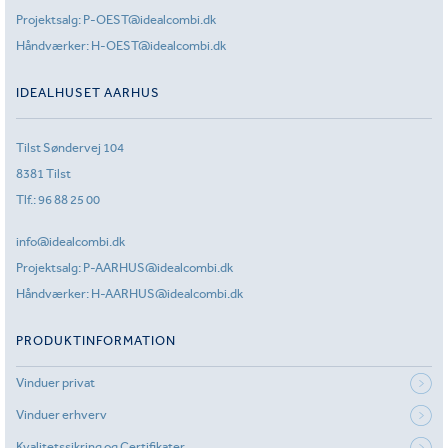
Projektsalg:
P-OEST@idealcombi.dk
Håndværker:
H-OEST@idealcombi.dk
IDEALHUSET AARHUS
Tilst Søndervej 104
8381 Tilst
Tlf.:
96 88 25 00
info@idealcombi.dk
Projektsalg:
P-AARHUS@idealcombi.dk
Håndværker:
H-AARHUS@idealcombi.dk
PRODUKTINFORMATION
Vinduer privat
Vinduer erhverv
Kvalitetssikring og Certifikater