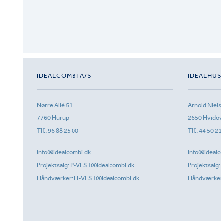
IDEALCOMBI A/S
IDEALHU
Nørre Allé 51
Arnold Niel
7760 Hurup
2650 Hvido
Tlf.:
96 88 25 00
Tlf.:
44 50 2
info@idealcombi.dk
info@idealc
Projektsalg:
P-VEST@idealcombi.dk
Projektsalg:
Håndværker:
H-VEST@idealcombi.dk
Håndværke