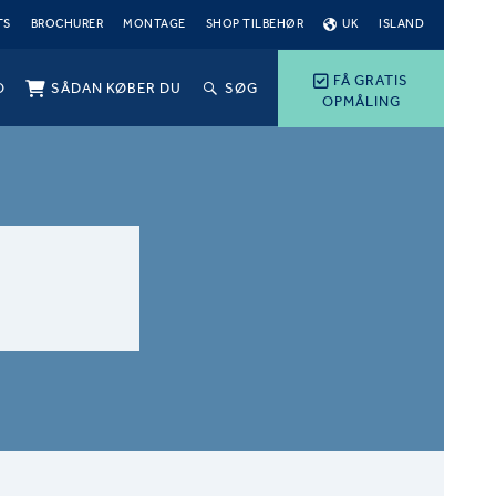
TS
BROCHURER
MONTAGE
SHOP TILBEHØR
UK
ISLAND
FÅ GRATIS
O
SÅDAN KØBER DU
SØG
OPMÅLING