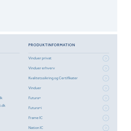
PRODUKTINFORMATION
Vinduer privat
Vinduer erhverv
Kvalitetssikring og Certifikater
Vinduer
dk
Futura+
.dk
Futura+i
Frame IC
Nation IC