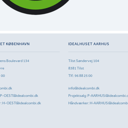
SET KØBENHAVN
IDEALHUSET AARHUS
sens Boulevard 134
Tilst Søndervej 104
vre
8381 Tilst
1 00
Tlf.:
96 88 25 00
ombi.dk
info@idealcombi.dk
P-OEST@idealcombi.dk
Projektsalg:
P-AARHUS@idealcombi.
r:
H-OEST@idealcombi.dk
Håndværker:
H-AARHUS@idealcombi