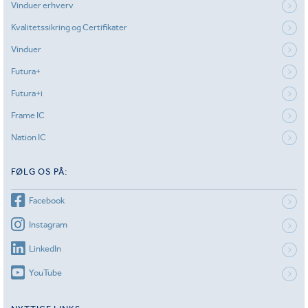
Vinduer erhverv
Kvalitetssikring og Certifikater
Vinduer
Futura+
Futura+i
Frame IC
Nation IC
FØLG OS PÅ:
Facebook
Instagram
LinkedIn
YouTube