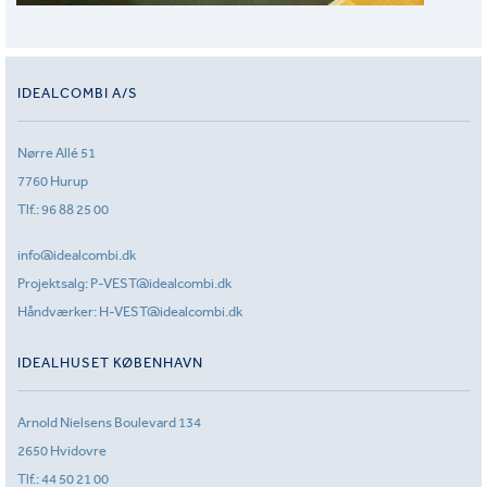
IDEALCOMBI A/S
Nørre Allé 51
7760 Hurup
Tlf.:
96 88 25 00
info@idealcombi.dk
Projektsalg:
P-VEST@idealcombi.dk
Håndværker:
H-VEST@idealcombi.dk
IDEALHUSET KØBENHAVN
Arnold Nielsens Boulevard 134
2650 Hvidovre
Tlf.:
44 50 21 00