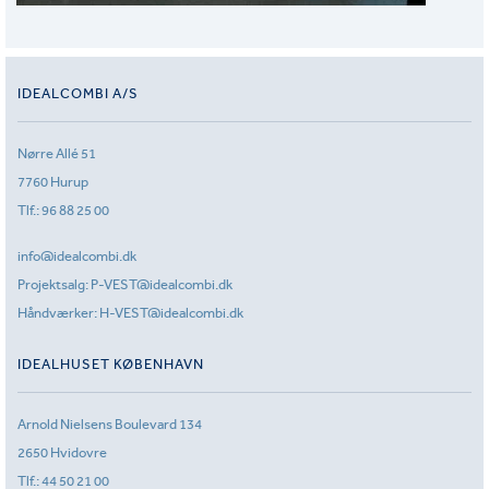
IDEALCOMBI A/S
Nørre Allé 51
7760 Hurup
Tlf.:
96 88 25 00
info@idealcombi.dk
Projektsalg:
P-VEST@idealcombi.dk
Håndværker:
H-VEST@idealcombi.dk
IDEALHUSET KØBENHAVN
Arnold Nielsens Boulevard 134
2650 Hvidovre
Tlf.:
44 50 21 00