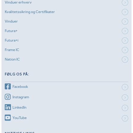
Vinduer erhverv
Kvalitetssikring og Certifikater
Vinduer
Futura+
Futura+i
Frame IC
Nation IC
FØLG OS PÅ:
Facebook
Instagram
LinkedIn
YouTube