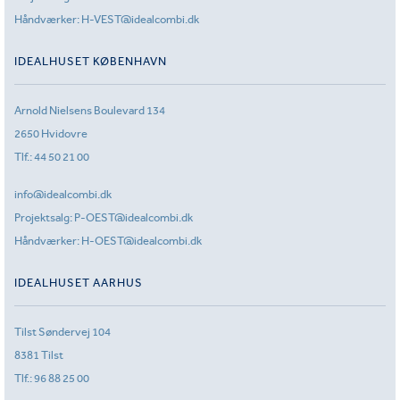
Håndværker:
H-VEST@idealcombi.dk
IDEALHUSET KØBENHAVN
Arnold Nielsens Boulevard 134
2650 Hvidovre
Tlf.:
44 50 21 00
info@idealcombi.dk
Projektsalg:
P-OEST@idealcombi.dk
Håndværker:
H-OEST@idealcombi.dk
IDEALHUSET AARHUS
Tilst Søndervej 104
8381 Tilst
Tlf.:
96 88 25 00