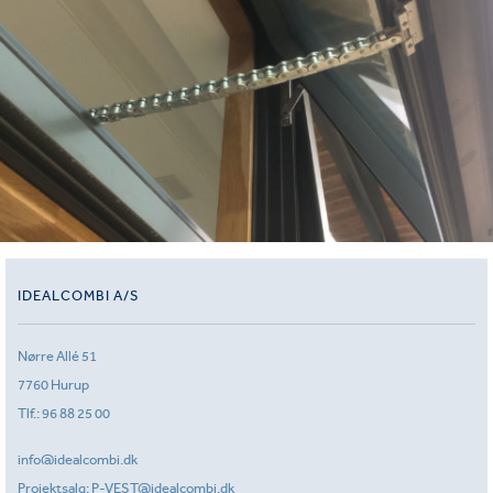
IDEALCOMBI A/S
Nørre Allé 51
7760 Hurup
Tlf.:
96 88 25 00
info@idealcombi.dk
Projektsalg:
P-VEST@idealcombi.dk