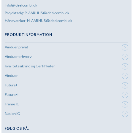
info@idealcombi.dk
Projektsalg:
P-AARHUS@idealcombi.dk
Håndværker:
H-AARHUS@idealcombi.dk
PRODUKTINFORMATION
Vinduer privat
Vinduer erhverv
Kvalitetssikring og Certifikater
Vinduer
Futura+
Futura+i
Frame IC
Nation IC
FØLG OS PÅ: