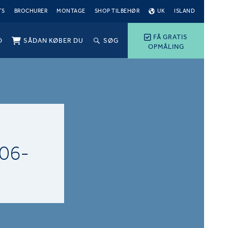
TS
BROCHURER
MONTAGE
SHOP TILBEHØR
UK
ISLAND
FÅ GRATIS
O
SÅDAN KØBER DU
SØG
OPMÅLING
06-