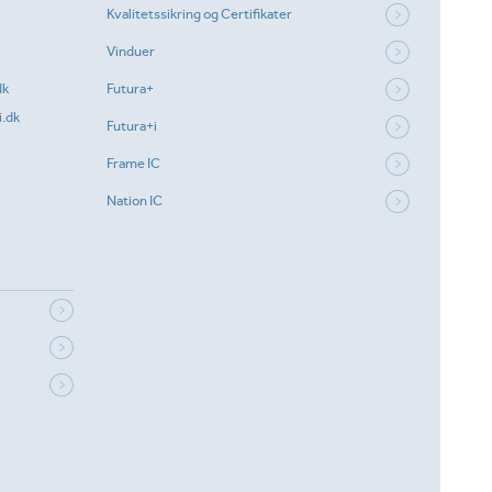
Kvalitetssikring og Certifikater
Vinduer
dk
Futura+
.dk
Futura+i
Frame IC
Nation IC