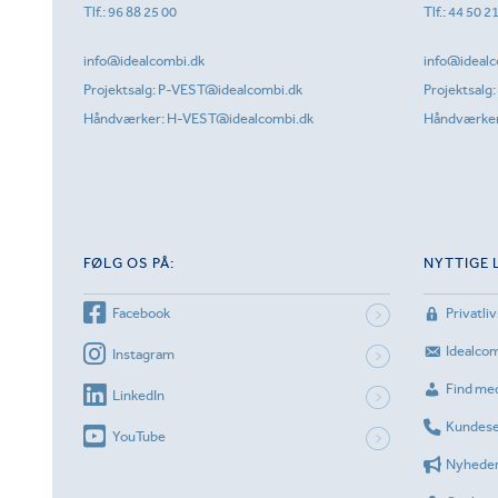
Tlf.:
96 88 25 00
Tlf.:
44 50 2
info@idealcombi.dk
info@idealc
Projektsalg:
P-VEST@idealcombi.dk
Projektsalg:
Håndværker:
H-VEST@idealcombi.dk
Håndværke
FØLG OS PÅ:
NYTTIGE 
Facebook
Privatliv
Idealco
Instagram
Find me
LinkedIn
Kundese
YouTube
Nyhede