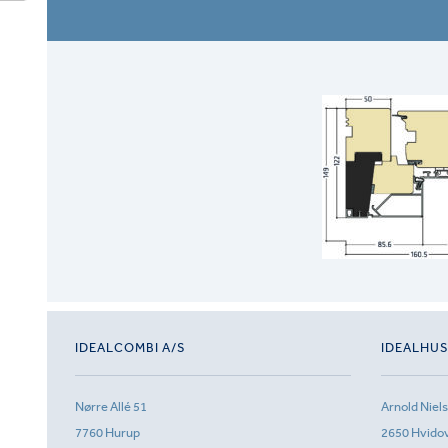
IDEALCOMBI A/S
IDEALHU
Nørre Allé 51
Arnold Niel
7760 Hurup
2650 Hvido