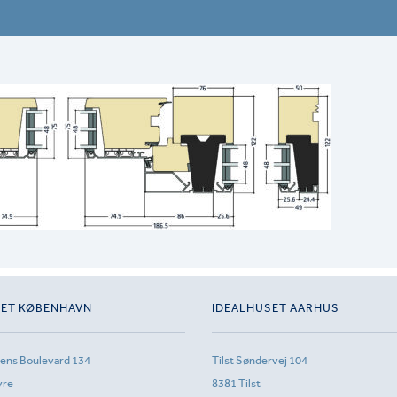
SET KØBENHAVN
IDEALHUSET AARHUS
sens Boulevard 134
Tilst Søndervej 104
vre
8381 Tilst