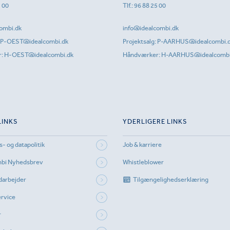
1 00
Tlf.:
96 88 25 00
ombi.dk
info@idealcombi.dk
P-OEST@idealcombi.dk
Projektsalg:
P-AARHUS@idealcombi.
r:
H-OEST@idealcombi.dk
Håndværker:
H-AARHUS@idealcombi
LINKS
YDERLIGERE LINKS
s- og datapolitik
Job & karriere
mbi Nyhedsbrev
Whistleblower
darbejder
Tilgængelighedserklæring
rvice
r