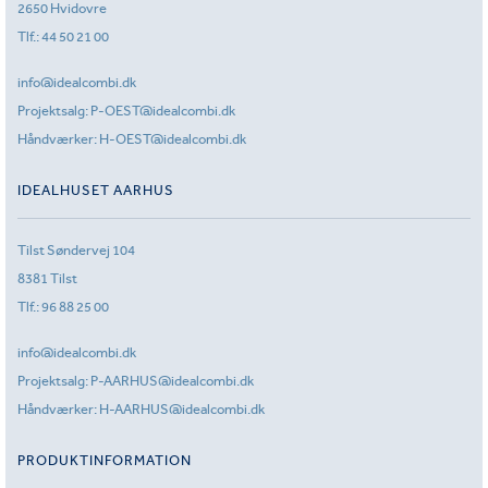
2650 Hvidovre
Tlf.:
44 50 21 00
info@idealcombi.dk
Projektsalg:
P-OEST@idealcombi.dk
Håndværker:
H-OEST@idealcombi.dk
IDEALHUSET AARHUS
Tilst Søndervej 104
8381 Tilst
Tlf.:
96 88 25 00
info@idealcombi.dk
Projektsalg:
P-AARHUS@idealcombi.dk
Håndværker:
H-AARHUS@idealcombi.dk
PRODUKTINFORMATION