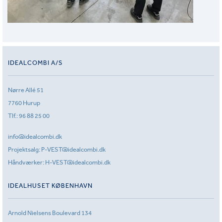
IDEALCOMBI A/S
Nørre Allé 51
7760 Hurup
Tlf.:
96 88 25 00
info@idealcombi.dk
Projektsalg:
P-VEST@idealcombi.dk
Håndværker:
H-VEST@idealcombi.dk
IDEALHUSET KØBENHAVN
Arnold Nielsens Boulevard 134