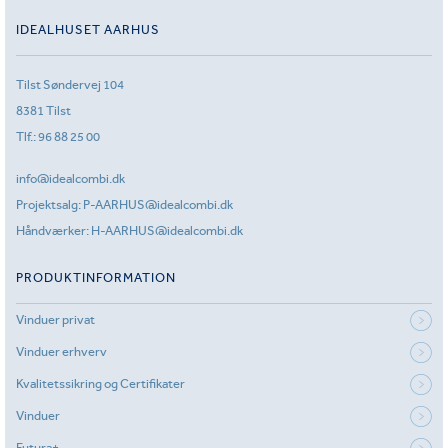
IDEALHUSET AARHUS
Tilst Søndervej 104
8381 Tilst
Tlf.:
96 88 25 00
info@idealcombi.dk
Projektsalg:
P-AARHUS@idealcombi.dk
Håndværker:
H-AARHUS@idealcombi.dk
PRODUKTINFORMATION
Vinduer privat
Vinduer erhverv
Kvalitetssikring og Certifikater
Vinduer
Futura+