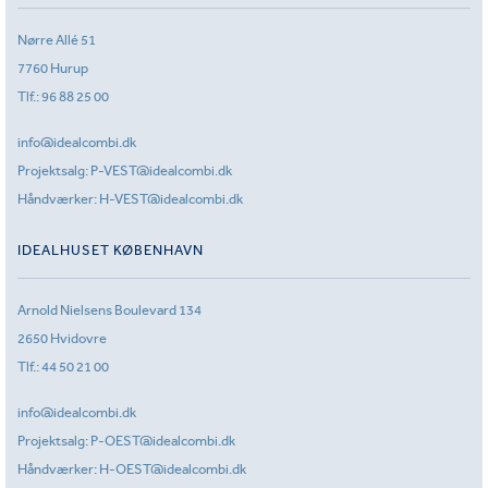
Nørre Allé 51
7760 Hurup
Tlf.:
96 88 25 00
info@idealcombi.dk
Projektsalg:
P-VEST@idealcombi.dk
Håndværker:
H-VEST@idealcombi.dk
IDEALHUSET KØBENHAVN
Arnold Nielsens Boulevard 134
2650 Hvidovre
Tlf.:
44 50 21 00
info@idealcombi.dk
Projektsalg:
P-OEST@idealcombi.dk
Håndværker:
H-OEST@idealcombi.dk