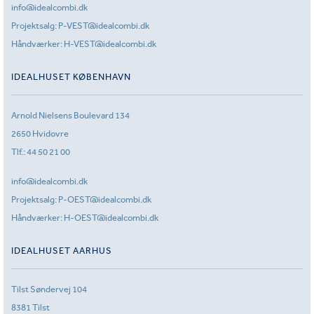
info@idealcombi.dk
Projektsalg:
P-VEST@idealcombi.dk
Håndværker:
H-VEST@idealcombi.dk
IDEALHUSET KØBENHAVN
Arnold Nielsens Boulevard 134
2650 Hvidovre
Tlf.:
44 50 21 00
info@idealcombi.dk
Projektsalg:
P-OEST@idealcombi.dk
Håndværker:
H-OEST@idealcombi.dk
IDEALHUSET AARHUS
Tilst Søndervej 104
8381 Tilst