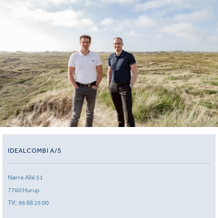
IDEALCOMBI A/S
Nørre Allé 51
7760 Hurup
Tlf.:
96 88 25 00