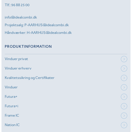
Tlf.:
96 88 25 00
info@idealcombi.dk
Projektsalg:
P-AARHUS@idealcombi.dk
Håndværker:
H-AARHUS@idealcombi.dk
PRODUKTINFORMATION
Vinduer privat
Vinduer erhverv
Kvalitetssikring og Certifikater
Vinduer
Futura+
Futura+i
Frame IC
Nation IC