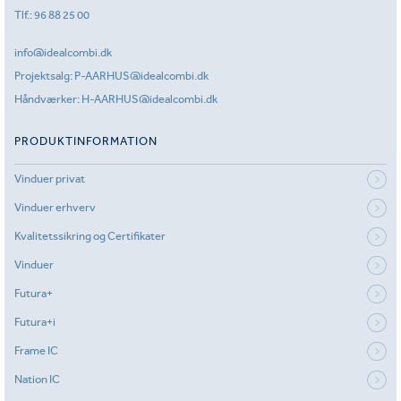
Tlf.:
96 88 25 00
info@idealcombi.dk
Projektsalg:
P-AARHUS@idealcombi.dk
Håndværker:
H-AARHUS@idealcombi.dk
PRODUKTINFORMATION
Vinduer privat
Vinduer erhverv
Kvalitetssikring og Certifikater
Vinduer
Futura+
Futura+i
Frame IC
Nation IC