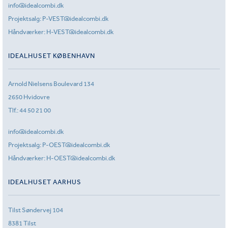
info@idealcombi.dk
Projektsalg:
P-VEST@idealcombi.dk
Håndværker:
H-VEST@idealcombi.dk
IDEALHUSET KØBENHAVN
Arnold Nielsens Boulevard 134
2650 Hvidovre
Tlf.:
44 50 21 00
info@idealcombi.dk
Projektsalg:
P-OEST@idealcombi.dk
Håndværker:
H-OEST@idealcombi.dk
IDEALHUSET AARHUS
Tilst Søndervej 104
8381 Tilst