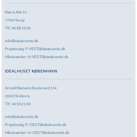
Nørre Allé 51
7760 Hurup
Tlf.:
96 88 25 00
info@idealcombi.dk
Projektsalg:
P-VEST@idealcombi.dk
Håndværker:
H-VEST@idealcombi.dk
IDEALHUSET KØBENHAVN
Arnold Nielsens Boulevard 134
2650 Hvidovre
Tlf.:
44 50 21 00
info@idealcombi.dk
Projektsalg:
P-OEST@idealcombi.dk
Håndværker:
H-OEST@idealcombi.dk