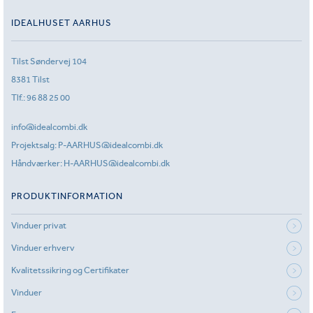
IDEALHUSET AARHUS
Tilst Søndervej 104
8381 Tilst
Tlf.:
96 88 25 00
info@idealcombi.dk
Projektsalg:
P-AARHUS@idealcombi.dk
Håndværker:
H-AARHUS@idealcombi.dk
PRODUKTINFORMATION
Vinduer privat
Vinduer erhverv
Kvalitetssikring og Certifikater
Vinduer