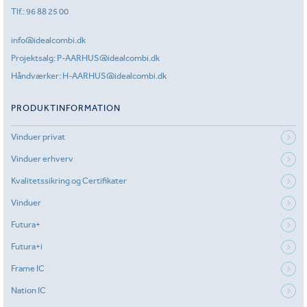
Tlf.:
96 88 25 00
info@idealcombi.dk
Projektsalg:
P-AARHUS@idealcombi.dk
Håndværker:
H-AARHUS@idealcombi.dk
PRODUKTINFORMATION
Vinduer privat
Vinduer erhverv
Kvalitetssikring og Certifikater
Vinduer
Futura+
Futura+i
Frame IC
Nation IC