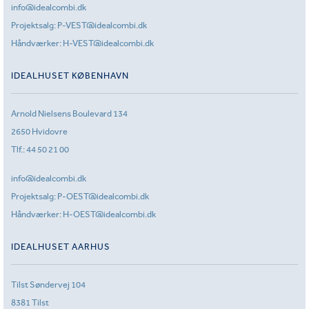
info@idealcombi.dk
Projektsalg:
P-VEST@idealcombi.dk
Håndværker:
H-VEST@idealcombi.dk
IDEALHUSET KØBENHAVN
Arnold Nielsens Boulevard 134
2650 Hvidovre
Tlf.:
44 50 21 00
info@idealcombi.dk
Projektsalg:
P-OEST@idealcombi.dk
Håndværker:
H-OEST@idealcombi.dk
IDEALHUSET AARHUS
Tilst Søndervej 104
8381 Tilst