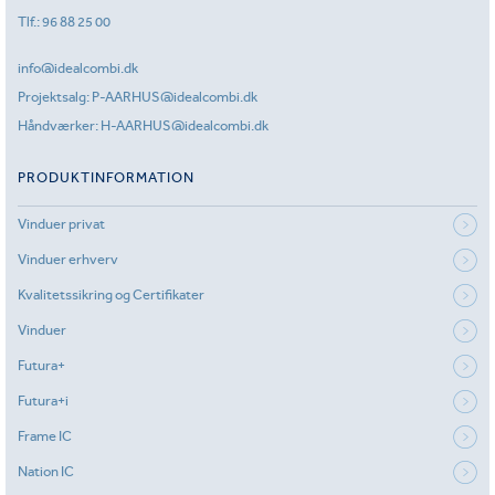
Tlf.:
96 88 25 00
info@idealcombi.dk
Projektsalg:
P-AARHUS@idealcombi.dk
Håndværker:
H-AARHUS@idealcombi.dk
PRODUKTINFORMATION
Vinduer privat
Vinduer erhverv
Kvalitetssikring og Certifikater
Vinduer
Futura+
Futura+i
Frame IC
Nation IC