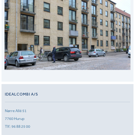
IDEALCOMBI A/S
Nørre Allé 51
7760 Hurup
Tlf.:
96 88 25 00