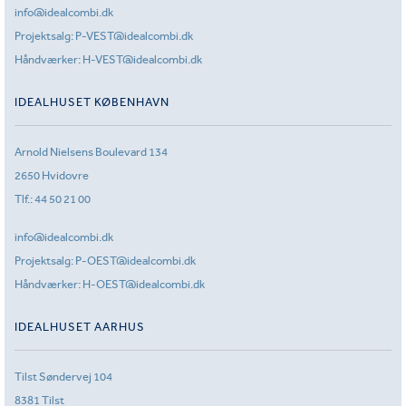
info@idealcombi.dk
Projektsalg:
P-VEST@idealcombi.dk
Håndværker:
H-VEST@idealcombi.dk
IDEALHUSET KØBENHAVN
Arnold Nielsens Boulevard 134
2650 Hvidovre
Tlf.:
44 50 21 00
info@idealcombi.dk
Projektsalg:
P-OEST@idealcombi.dk
Håndværker:
H-OEST@idealcombi.dk
IDEALHUSET AARHUS
Tilst Søndervej 104
8381 Tilst