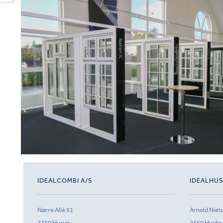
IDEALCOMBI A/S
IDEALHU
Nørre Allé 51
Arnold Niel
7760 Hurup
2650 Hvido