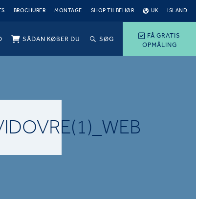
TS
BROCHURER
MONTAGE
SHOP TILBEHØR
UK
ISLAND
FÅ GRATIS
O
SÅDAN KØBER DU
SØG
OPMÅLING
IDOVRE(1)_WEB