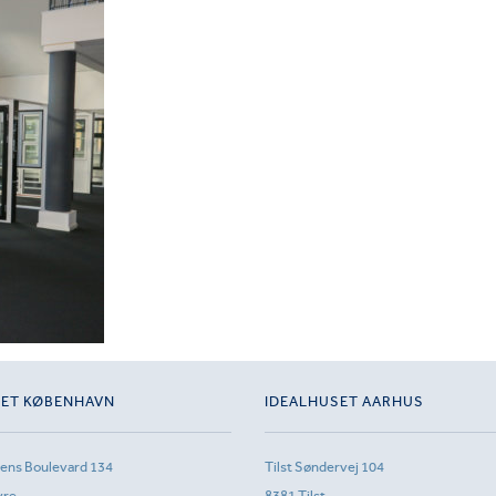
SET KØBENHAVN
IDEALHUSET AARHUS
sens Boulevard 134
Tilst Søndervej 104
vre
8381 Tilst