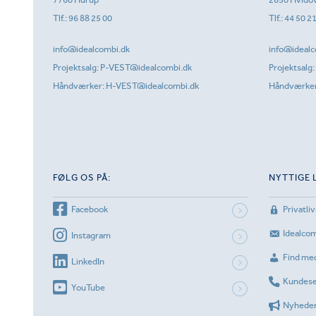
Tlf.:
96 88 25 00
Tlf.:
44 50 2
info@idealcombi.dk
info@idealc
Projektsalg:
P-VEST@idealcombi.dk
Projektsalg:
Håndværker:
H-VEST@idealcombi.dk
Håndværke
FØLG OS PÅ:
NYTTIGE 
Facebook
Privatliv
Idealco
Instagram
Find me
LinkedIn
Kundese
YouTube
Nyhede