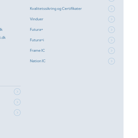
Kvalitetssikring og Certifikater
Vinduer
dk
Futura+
.dk
Futura+i
Frame IC
Nation IC