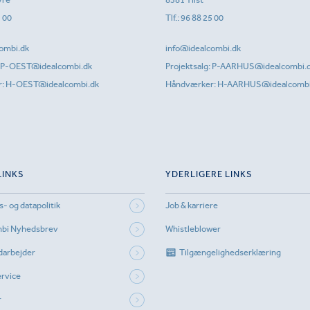
1 00
Tlf.:
96 88 25 00
ombi.dk
info@idealcombi.dk
P-OEST@idealcombi.dk
Projektsalg:
P-AARHUS@idealcombi.
r:
H-OEST@idealcombi.dk
Håndværker:
H-AARHUS@idealcombi
LINKS
YDERLIGERE LINKS
s- og datapolitik
Job & karriere
mbi Nyhedsbrev
Whistleblower
darbejder
Tilgængelighedserklæring
rvice
r