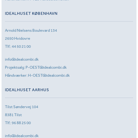
IDEALHUSET KØBENHAVN
Arnold Nielsens Boulevard 134
2650 Hvidovre
Tlf.:
44 50 21 00
info@idealcombi.dk
Projektsalg:
P-OEST@idealcombi.dk
Håndværker:
H-OEST@idealcombi.dk
IDEALHUSET AARHUS
Tilst Søndervej 104
8381 Tilst
Tlf.:
96 88 25 00
info@idealcombi.dk