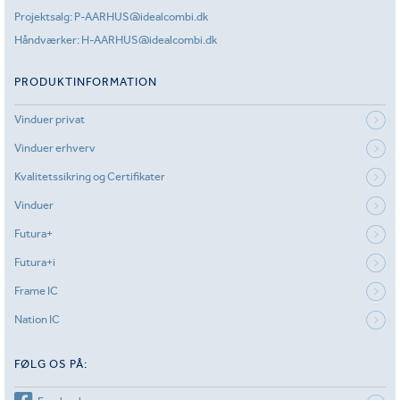
Projektsalg:
P-AARHUS@idealcombi.dk
Håndværker:
H-AARHUS@idealcombi.dk
PRODUKTINFORMATION
Vinduer privat
Vinduer erhverv
Kvalitetssikring og Certifikater
Vinduer
Futura+
Futura+i
Frame IC
Nation IC
FØLG OS PÅ: