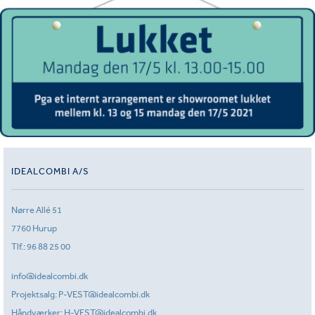
IDEALCOMBI A/S
Nørre Allé 51
7760 Hurup
Tlf.:
96 88 25 00
info@idealcombi.dk
Projektsalg:
P-VEST@idealcombi.dk
Håndværker:
H-VEST@idealcombi.dk