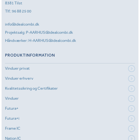
8381 Tilst
Tlf.:
96 88 25 00
info@idealcombi.dk
Projektsalg:
P-AARHUS@idealcombi.dk
Håndværker:
H-AARHUS@idealcombi.dk
PRODUKTINFORMATION
Vinduer privat
Vinduer erhverv
Kvalitetssikring og Certifikater
Vinduer
Futura+
Futura+i
Frame IC
Nation IC