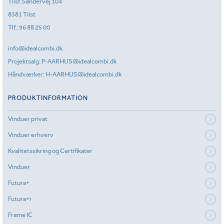
Tilst Søndervej 104
8381 Tilst
Tlf.:
96 88 25 00
info@idealcombi.dk
Projektsalg:
P-AARHUS@idealcombi.dk
Håndværker:
H-AARHUS@idealcombi.dk
PRODUKTINFORMATION
Vinduer privat
Vinduer erhverv
Kvalitetssikring og Certifikater
Vinduer
Futura+
Futura+i
Frame IC