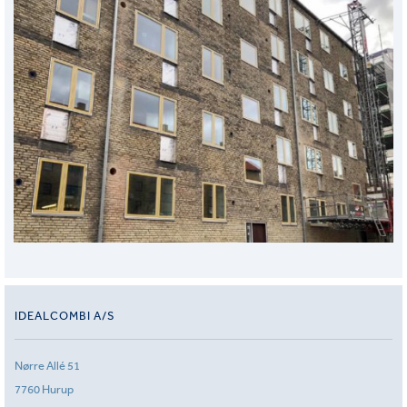
IDEALCOMBI A/S
Nørre Allé 51
7760 Hurup