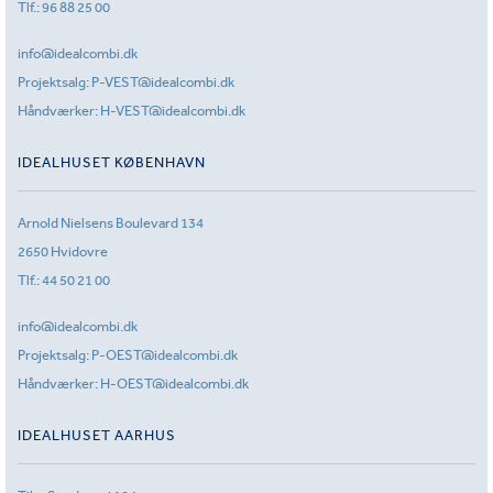
Tlf.:
96 88 25 00
info@idealcombi.dk
Projektsalg:
P-VEST@idealcombi.dk
Håndværker:
H-VEST@idealcombi.dk
IDEALHUSET KØBENHAVN
Arnold Nielsens Boulevard 134
2650 Hvidovre
Tlf.:
44 50 21 00
info@idealcombi.dk
Projektsalg:
P-OEST@idealcombi.dk
Håndværker:
H-OEST@idealcombi.dk
IDEALHUSET AARHUS