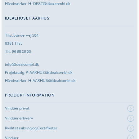
Håndværker:
H-OEST@idealcombi.dk
IDEALHUSET AARHUS
Tilst Søndervej 104
8381 Tilst
Tlf.:
96 88 25 00
info@idealcombi.dk
Projektsalg:
P-AARHUS@idealcombi.dk
Håndværker:
H-AARHUS@idealcombi.dk
PRODUKTINFORMATION
Vinduer privat
Vinduer erhverv
Kvalitetssikring og Certifikater
Vinduer