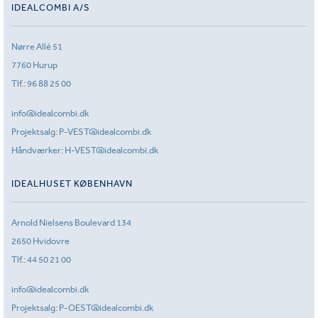
IDEALCOMBI A/S
Nørre Allé 51
7760 Hurup
Tlf.:
96 88 25 00
info@idealcombi.dk
Projektsalg:
P-VEST@idealcombi.dk
Håndværker:
H-VEST@idealcombi.dk
IDEALHUSET KØBENHAVN
Arnold Nielsens Boulevard 134
2650 Hvidovre
Tlf.:
44 50 21 00
info@idealcombi.dk
Projektsalg:
P-OEST@idealcombi.dk