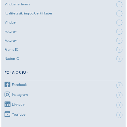
Vinduer erhverv
Kvalitetssikring og Certifikater
Vinduer
Futura+
Futura+i
Frame IC
Nation IC
FØLG OS PÅ:
Facebook
Instagram
LinkedIn
YouTube