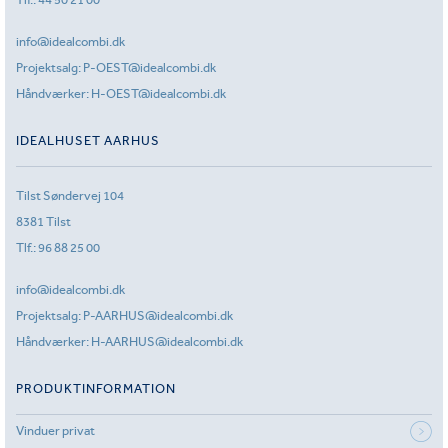
info@idealcombi.dk
Projektsalg:
P-OEST@idealcombi.dk
Håndværker:
H-OEST@idealcombi.dk
IDEALHUSET AARHUS
Tilst Søndervej 104
8381 Tilst
Tlf.:
96 88 25 00
info@idealcombi.dk
Projektsalg:
P-AARHUS@idealcombi.dk
Håndværker:
H-AARHUS@idealcombi.dk
PRODUKTINFORMATION
Vinduer privat