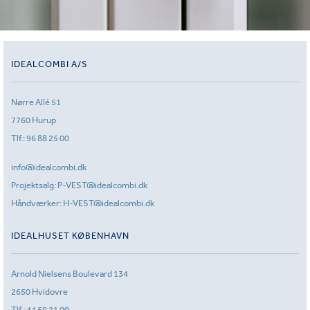
IDEALCOMBI A/S
Nørre Allé 51
7760 Hurup
Tlf.:
96 88 25 00
info@idealcombi.dk
Projektsalg:
P-VEST@idealcombi.dk
Håndværker:
H-VEST@idealcombi.dk
IDEALHUSET KØBENHAVN
Arnold Nielsens Boulevard 134
2650 Hvidovre
Tlf.:
44 50 21 00