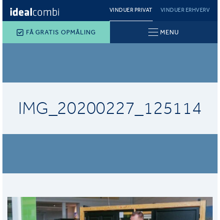
VINDUER PRIVAT
VINDUER ERHVERV
FÅ GRATIS OPMÅLING
MENU
IMG_20200227_125114