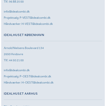
Tlf.:
96 88 25 00
info@idealcombi.dk
Projektsalg:
P-VEST@idealcombi.dk
Håndværker:
H-VEST@idealcombi.dk
IDEALHUSET KØBENHAVN
Arnold Nielsens Boulevard 134
2650 Hvidovre
Tlf.:
44 50 21 00
info@idealcombi.dk
Projektsalg:
P-OEST@idealcombi.dk
Håndværker:
H-OEST@idealcombi.dk
IDEALHUSET AARHUS