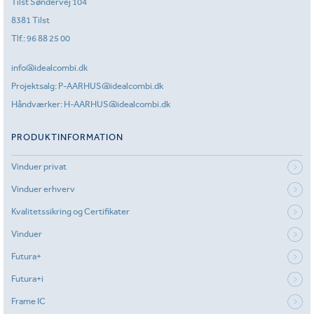
Tilst Søndervej 104
8381 Tilst
Tlf.:
96 88 25 00
info@idealcombi.dk
Projektsalg:
P-AARHUS@idealcombi.dk
Håndværker:
H-AARHUS@idealcombi.dk
PRODUKTINFORMATION
Vinduer privat
Vinduer erhverv
Kvalitetssikring og Certifikater
Vinduer
Futura+
Futura+i
Frame IC