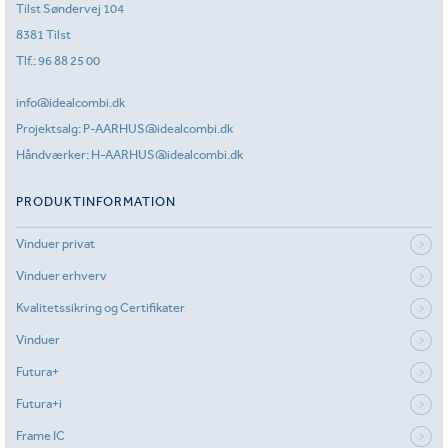
Tilst Søndervej 104
8381 Tilst
Tlf.:
96 88 25 00
info@idealcombi.dk
Projektsalg:
P-AARHUS@idealcombi.dk
Håndværker:
H-AARHUS@idealcombi.dk
PRODUKTINFORMATION
Vinduer privat
Vinduer erhverv
Kvalitetssikring og Certifikater
Vinduer
Futura+
Futura+i
Frame IC