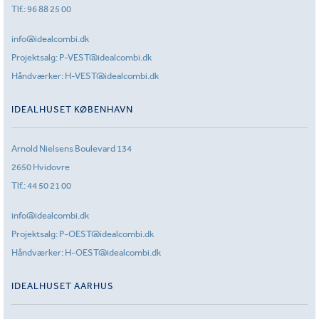
Tlf.:
96 88 25 00
info@idealcombi.dk
Projektsalg:
P-VEST@idealcombi.dk
Håndværker:
H-VEST@idealcombi.dk
IDEALHUSET KØBENHAVN
Arnold Nielsens Boulevard 134
2650 Hvidovre
Tlf.:
44 50 21 00
info@idealcombi.dk
Projektsalg:
P-OEST@idealcombi.dk
Håndværker:
H-OEST@idealcombi.dk
IDEALHUSET AARHUS