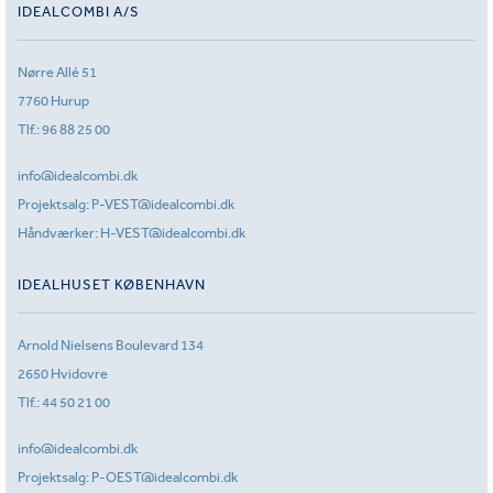
IDEALCOMBI A/S
Nørre Allé 51
7760 Hurup
Tlf.:
96 88 25 00
info@idealcombi.dk
Projektsalg:
P-VEST@idealcombi.dk
Håndværker:
H-VEST@idealcombi.dk
IDEALHUSET KØBENHAVN
Arnold Nielsens Boulevard 134
2650 Hvidovre
Tlf.:
44 50 21 00
info@idealcombi.dk
Projektsalg:
P-OEST@idealcombi.dk