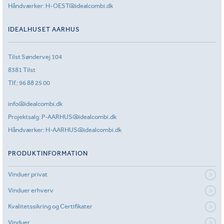
Håndværker:
H-OEST@idealcombi.dk
IDEALHUSET AARHUS
Tilst Søndervej 104
8381 Tilst
Tlf.:
96 88 25 00
info@idealcombi.dk
Projektsalg:
P-AARHUS@idealcombi.dk
Håndværker:
H-AARHUS@idealcombi.dk
PRODUKTINFORMATION
Vinduer privat
Vinduer erhverv
Kvalitetssikring og Certifikater
Vinduer