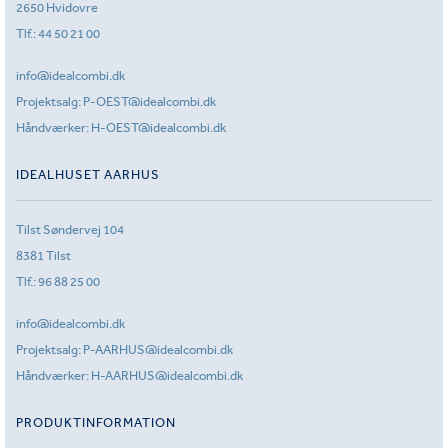
2650 Hvidovre
Tlf.:
44 50 21 00
info@idealcombi.dk
Projektsalg:
P-OEST@idealcombi.dk
Håndværker:
H-OEST@idealcombi.dk
IDEALHUSET AARHUS
Tilst Søndervej 104
8381 Tilst
Tlf.:
96 88 25 00
info@idealcombi.dk
Projektsalg:
P-AARHUS@idealcombi.dk
Håndværker:
H-AARHUS@idealcombi.dk
PRODUKTINFORMATION