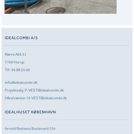
IDEALCOMBI A/S
Nørre Allé 51
7760 Hurup
Tlf.:
96 88 25 00
info@idealcombi.dk
Projektsalg:
P-VEST@idealcombi.dk
Håndværker:
H-VEST@idealcombi.dk
IDEALHUSET KØBENHAVN
Arnold Nielsens Boulevard 134