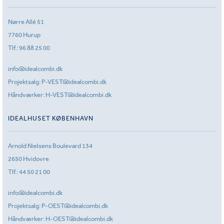
Nørre Allé 51
7760 Hurup
Tlf.:
96 88 25 00
info@idealcombi.dk
Projektsalg:
P-VEST@idealcombi.dk
Håndværker:
H-VEST@idealcombi.dk
IDEALHUSET KØBENHAVN
Arnold Nielsens Boulevard 134
2650 Hvidovre
Tlf.:
44 50 21 00
info@idealcombi.dk
Projektsalg:
P-OEST@idealcombi.dk
Håndværker:
H-OEST@idealcombi.dk