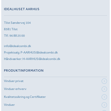
IDEALHUSET AARHUS
Tilst Søndervej 104
8381 Tilst
Tlf.:
96 88 25 00
info@idealcombi.dk
Projektsalg:
P-AARHUS@idealcombi.dk
Håndværker:
H-AARHUS@idealcombi.dk
PRODUKTINFORMATION
Vinduer privat
Vinduer erhverv
Kvalitetssikring og Certifikater
Vinduer