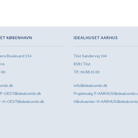
SET KØBENHAVN
IDEALHUSET AARHUS
sens Boulevard 134
Tilst Søndervej 104
vre
8381 Tilst
1 00
Tlf.:
96 88 25 00
ombi.dk
info@idealcombi.dk
P-OEST@idealcombi.dk
Projektsalg:
P-AARHUS@idealcombi.
r:
H-OEST@idealcombi.dk
Håndværker:
H-AARHUS@idealcombi