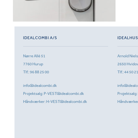
IDEALCOMBI A/S
IDEALHU
Nørre Allé 51
Arnold Niel
7760 Hurup
2650 Hvido
Tlf.:
96 88 25 00
Tlf.:
44 50 2
info@idealcombi.dk
info@idealc
Projektsalg:
P-VEST@idealcombi.dk
Projektsalg:
Håndværker:
H-VEST@idealcombi.dk
Håndværke