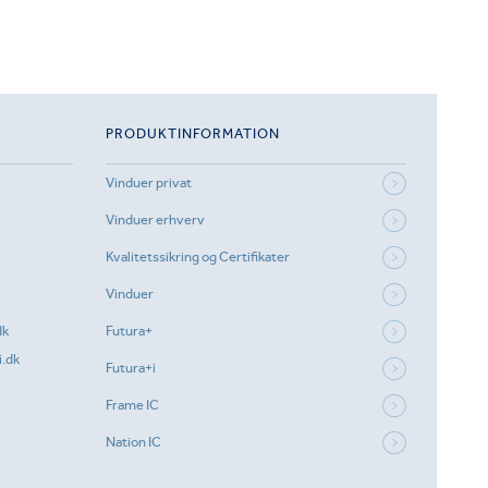
PRODUKTINFORMATION
Vinduer privat
Vinduer erhverv
Kvalitetssikring og Certifikater
Vinduer
dk
Futura+
.dk
Futura+i
Frame IC
Nation IC