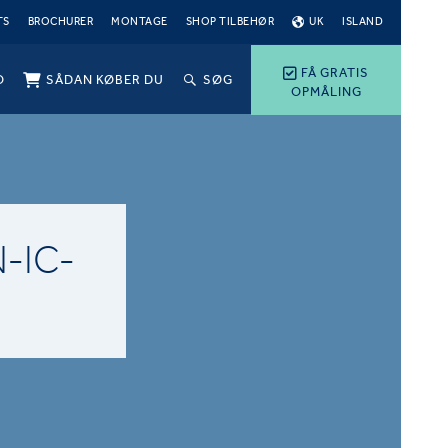
TS
BROCHURER
MONTAGE
SHOP TILBEHØR
UK
ISLAND
FÅ GRATIS
O
SÅDAN KØBER DU
SØG
OPMÅLING
-IC-