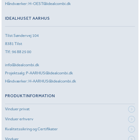
Håndværker:
H-OEST@idealcombi.dk
IDEALHUSET AARHUS
Tilst Søndervej 104
8381 Tilst
Tlf.:
96 88 25 00
info@idealcombi.dk
Projektsalg:
P-AARHUS@idealcombi.dk
Håndværker:
H-AARHUS@idealcombi.dk
PRODUKTINFORMATION
Vinduer privat
Vinduer erhverv
Kvalitetssikring og Certifikater
Vinduer