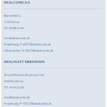
IDEALCOMBI A/S
Nørre Allé 51
7760 Hurup
Tlf.:
96 88 25 00
info@idealcombi.dk
Projektsalg:
P-VEST@idealcombi.dk
Håndværker:
H-VEST@idealcombi.dk
IDEALHUSET KØBENHAVN
Arnold Nielsens Boulevard 134
2650 Hvidovre
Tlf.:
44 50 21 00
info@idealcombi.dk
Projektsalg:
P-OEST@idealcombi.dk