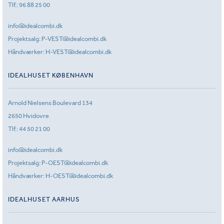
Tlf.:
96 88 25 00
info@idealcombi.dk
Projektsalg:
P-VEST@idealcombi.dk
Håndværker:
H-VEST@idealcombi.dk
IDEALHUSET KØBENHAVN
Arnold Nielsens Boulevard 134
2650 Hvidovre
Tlf.:
44 50 21 00
info@idealcombi.dk
Projektsalg:
P-OEST@idealcombi.dk
Håndværker:
H-OEST@idealcombi.dk
IDEALHUSET AARHUS