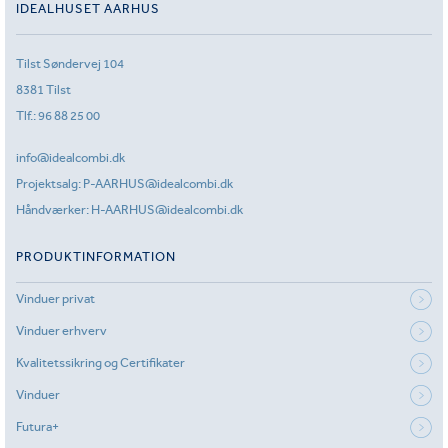
IDEALHUSET AARHUS
Tilst Søndervej 104
8381 Tilst
Tlf.:
96 88 25 00
info@idealcombi.dk
Projektsalg:
P-AARHUS@idealcombi.dk
Håndværker:
H-AARHUS@idealcombi.dk
PRODUKTINFORMATION
Vinduer privat
Vinduer erhverv
Kvalitetssikring og Certifikater
Vinduer
Futura+