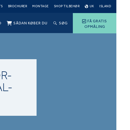
TS
BROCHURER
MONTAGE
SHOP TILBEHØR
UK
ISLAND
FÅ GRATIS
O
SÅDAN KØBER DU
SØG
OPMÅLING
R-
L-