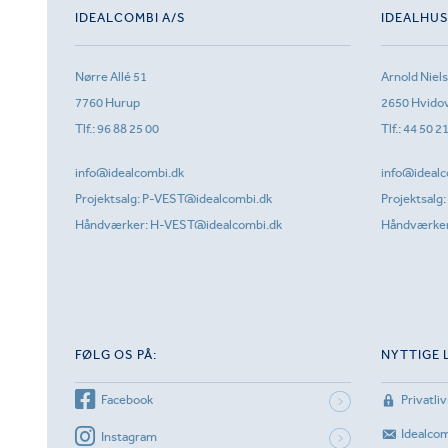
IDEALCOMBI A/S
IDEALHU
Nørre Allé 51
Arnold Niel
7760 Hurup
2650 Hvido
Tlf.:
96 88 25 00
Tlf.:
44 50 2
info@idealcombi.dk
info@idealc
Projektsalg:
P-VEST@idealcombi.dk
Projektsalg:
Håndværker:
H-VEST@idealcombi.dk
Håndværke
FØLG OS PÅ:
NYTTIGE 
Facebook
Privatliv
Idealco
Instagram