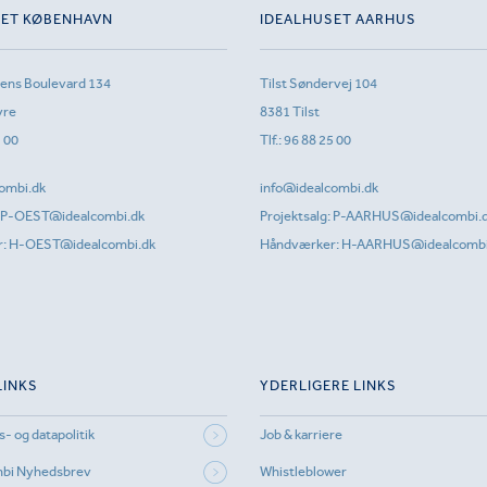
SET KØBENHAVN
IDEALHUSET AARHUS
sens Boulevard 134
Tilst Søndervej 104
vre
8381 Tilst
1 00
Tlf.:
96 88 25 00
ombi.dk
info@idealcombi.dk
P-OEST@idealcombi.dk
Projektsalg:
P-AARHUS@idealcombi.
r:
H-OEST@idealcombi.dk
Håndværker:
H-AARHUS@idealcombi
LINKS
YDERLIGERE LINKS
s- og datapolitik
Job & karriere
mbi Nyhedsbrev
Whistleblower