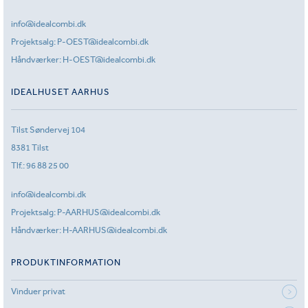
info@idealcombi.dk
Projektsalg:
P-OEST@idealcombi.dk
Håndværker:
H-OEST@idealcombi.dk
IDEALHUSET AARHUS
Tilst Søndervej 104
8381 Tilst
Tlf.:
96 88 25 00
info@idealcombi.dk
Projektsalg:
P-AARHUS@idealcombi.dk
Håndværker:
H-AARHUS@idealcombi.dk
PRODUKTINFORMATION
Vinduer privat