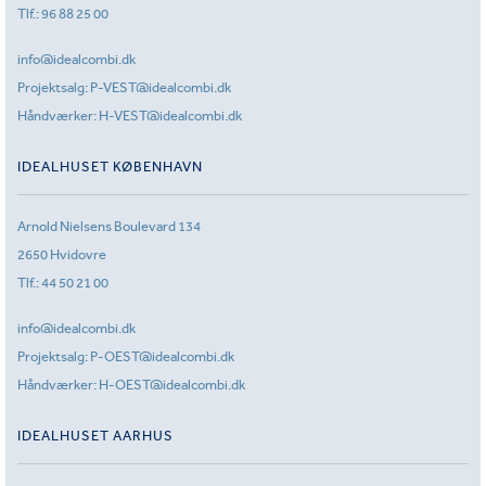
Tlf.:
96 88 25 00
info@idealcombi.dk
Projektsalg:
P-VEST@idealcombi.dk
Håndværker:
H-VEST@idealcombi.dk
IDEALHUSET KØBENHAVN
Arnold Nielsens Boulevard 134
2650 Hvidovre
Tlf.:
44 50 21 00
info@idealcombi.dk
Projektsalg:
P-OEST@idealcombi.dk
Håndværker:
H-OEST@idealcombi.dk
IDEALHUSET AARHUS