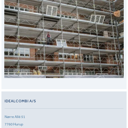
IDEALCOMBI A/S
Nørre Allé 51
7760 Hurup