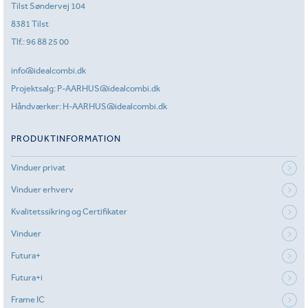
Tilst Søndervej 104
8381 Tilst
Tlf.:
96 88 25 00
info@idealcombi.dk
Projektsalg:
P-AARHUS@idealcombi.dk
Håndværker:
H-AARHUS@idealcombi.dk
PRODUKTINFORMATION
Vinduer privat
Vinduer erhverv
Kvalitetssikring og Certifikater
Vinduer
Futura+
Futura+i
Frame IC