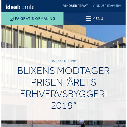
VINDUER PRIVAT
VINDUER ERHVERV
FÅ GRATIS OPMÅLING
MENU
POST / 10 DEC 2019
BLIXENS MODTAGER
PRISEN ”ÅRETS
ERHVERVSBYGGERI
2019”