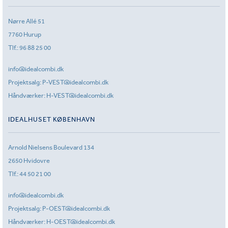
Nørre Allé 51
7760 Hurup
Tlf.:
96 88 25 00
info@idealcombi.dk
Projektsalg:
P-VEST@idealcombi.dk
Håndværker:
H-VEST@idealcombi.dk
IDEALHUSET KØBENHAVN
Arnold Nielsens Boulevard 134
2650 Hvidovre
Tlf.:
44 50 21 00
info@idealcombi.dk
Projektsalg:
P-OEST@idealcombi.dk
Håndværker:
H-OEST@idealcombi.dk