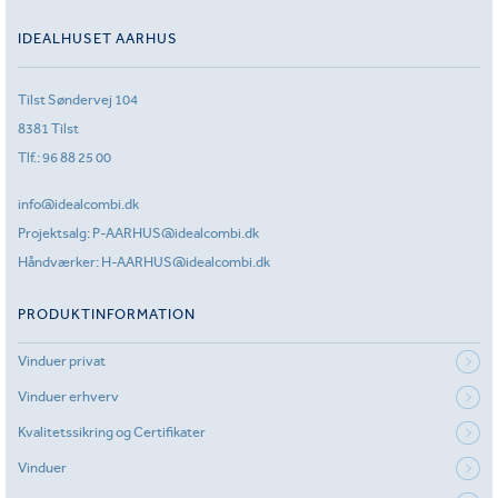
IDEALHUSET AARHUS
Tilst Søndervej 104
8381 Tilst
Tlf.:
96 88 25 00
info@idealcombi.dk
Projektsalg:
P-AARHUS@idealcombi.dk
Håndværker:
H-AARHUS@idealcombi.dk
PRODUKTINFORMATION
Vinduer privat
Vinduer erhverv
Kvalitetssikring og Certifikater
Vinduer