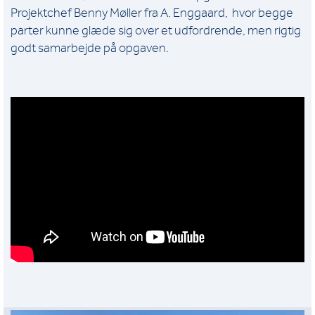
Projektchef Benny Møller fra A. Enggaard, hvor begge
parter kunne glæde sig over et udfordrende, men rigtig
godt samarbejde på opgaven.